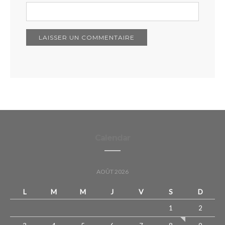
Calendar
AOÛT 2026
L
M
M
J
V
S
D
1
2