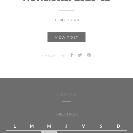
1 JUILLET 2020
VIEW POST
SHARE
Calendar
JUILLET 2020
L
M
M
J
V
S
D