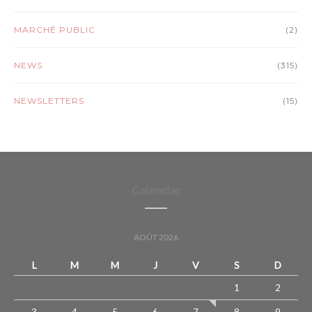
MARCHÉ PUBLIC
(2)
NEWS
(315)
NEWSLETTERS
(15)
Calendar
AOÛT 2026
L
M
M
J
V
S
D
1
2