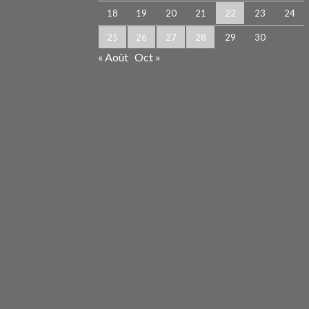
18
19
20
21
22
23
24
25
26
27
28
29
30
« Août
Oct »