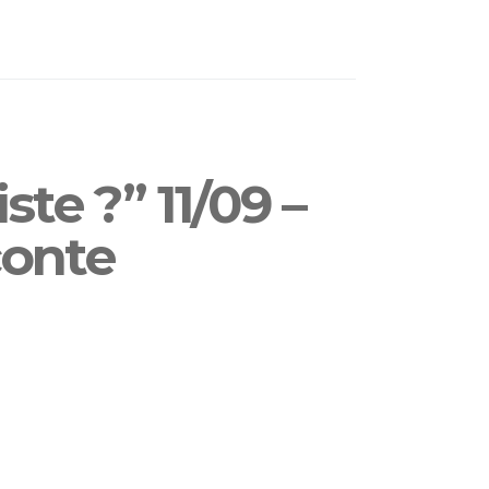
te ?” 11/09 –
conte