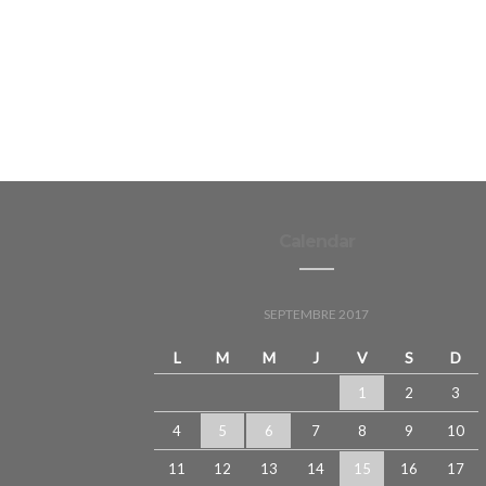
Calendar
SEPTEMBRE 2017
L
M
M
J
V
S
D
1
2
3
4
5
6
7
8
9
10
11
12
13
14
15
16
17