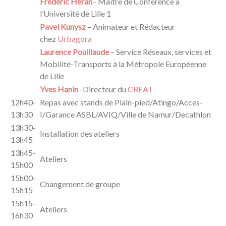
Frédéric Héran
–
Maître de Conférence à
l’Université de Lille 1
Pavel Kunysz
– Animateur et Rédacteur
chez
Urbagora
Laurence Pouillaude
– Service Réseaux, services et
Mobilité-Transports à la Métropole Européenne
de Lille
Yves Hanin
-Directeur du
CREAT
12h40-
Repas avec stands de Plain-pied/Atingo/Acces-
13h30
I/Garance ASBL/AVIQ/Ville de Namur/Decathlon
13h30-
Installation des ateliers
13h45
13h45-
Ateliers
15h00
15h00-
Changement de groupe
15h15
15h15-
Ateliers
16h30