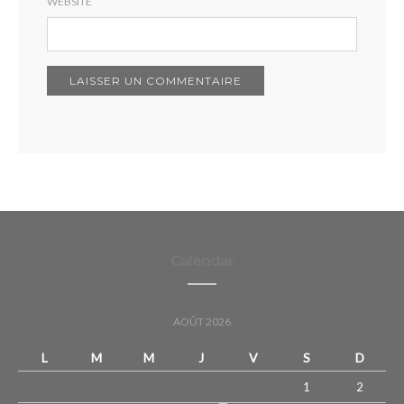
WEBSITE
Calendar
AOÛT 2026
L
M
M
J
V
S
D
1
2