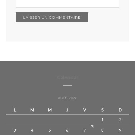
Calendar
AOÛT 2026
L
M
M
J
V
S
D
1
2
3
4
5
6
7
8
9