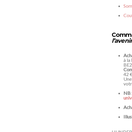
Som
Couv
Comman
l’aveni
Acha
à la
BE2
Comm
42 €
Une 
votr
NB :
univ
Acha
Illu
HUNDER