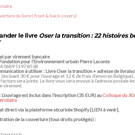
maire
erture du livre ( front & back covers)
der le livre
Oser la transition : 22 histoires 
r
t par virement bancaire
Fondation pour l’Environnement urbain Pierre Laconte
4 0689 5197 8538
unication à utiliser : Livre Oser la transition + adresse de livrais
 (incluant 30 € pour l’ouvrage et 12 € de frais d’envoi en Belgique).
facture sera jointe. Le livre vous sera envoyé à l’adresse postale 
e virement.
 L’ouvrage est inclus dans l’inscription (35 EUR) au
Colloque du 30/
ersitaire
t direct via la plateforme sécurisée Shopify [LIEN à venir].
stration de la couverture (tous droits protégés) :
TWASSER