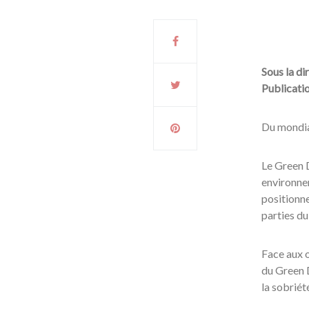
Sous la di
Publicatio
Du mondial
Le Green 
environnem
positionne
parties du
Face aux o
du Green D
la sobriét