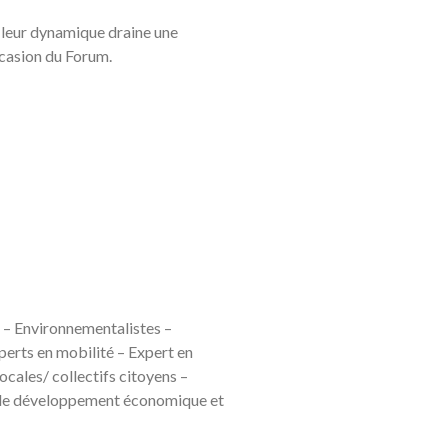
 leur dynamique draine une
occasion du Forum.
 – Environnementalistes –
perts en mobilité – Expert en
cales/ collectifs citoyens –
x de développement économique et