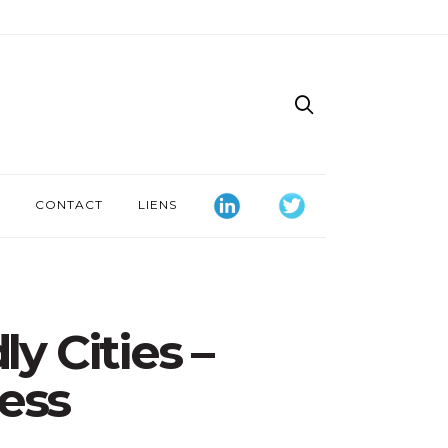
CONTACT
LIENS
y Cities –
ness