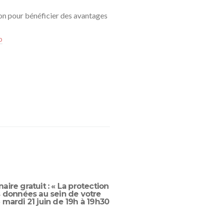
on pour bénéficier des avantages
p
aire gratuit : « La protection
“World of Cities” L
 données au sein de votre
Mobility A. Rekker
 mardi 21 juin de 19h à 19h30
Tindemans 21 / 04