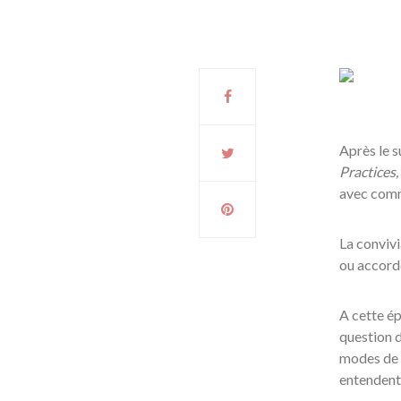
Après le 
Practices
avec com
La convivi
ou accorde
A cette ép
question d
modes de g
entendent 