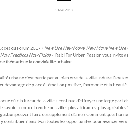
9 MAI 2019
succès du Forum 2017 «
New Use New Move, New Move New Use
»
, New Practices New Fields
» l’asbl For Urban Passion vous invite à 
me thématique la
convivialité urbaine
.
alité urbaine c’est participer au bien être de la ville, induire l’apai
r davantage de place à l’émotion positive, l’harmonie et la beauté
oque où « la fureur de la ville » continue d’effrayer une large part d
e savoir comment rendre nos villes plus attirantes, plus agréables ?
estion peuvent faire ce supplément d’âme ? Comment questionner l
y contribuer ? Saisit-on toutes les opportunités pour avancer vers 