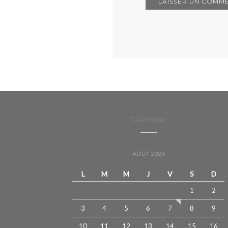
Calendar
AOÛT 2026
L
M
M
J
V
S
D
1
2
3
4
5
6
7
8
9
10
11
12
13
14
15
16