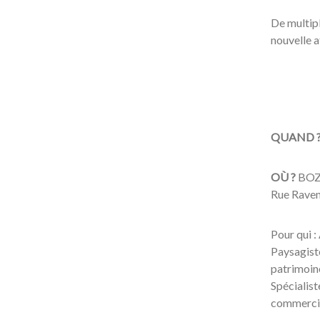
De multip
nouvelle a
QUAND 
OÙ ?
BOZA
Rue Raven
Pour qui :
Paysagiste
patrimoine
Spécialis
commercia