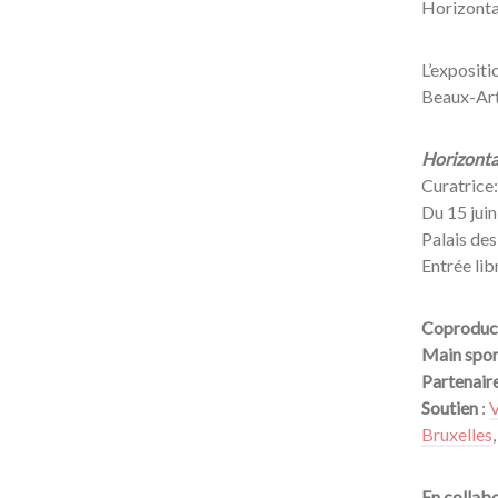
Horizontal
L’expositi
Beaux-Art
Horizontal
Curatrice
Du 15 jui
Palais des
Entrée lib
Coproduc
Main spo
Partenaire
Soutien
:
V
Bruxelles
En collab