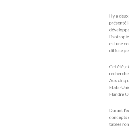
Il y a deu
présenté l
développem
l’isotropi
est une con
diffuse pe
Cet été, c
recherche
Aux cinq c
Etats-Uni
Flandre Or
Durant l’e
concepts s
tables ron