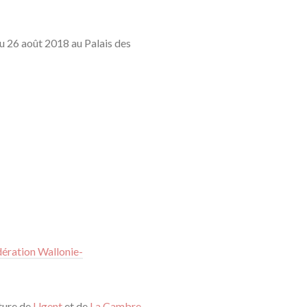
au 26 août 2018 au Palais des
ération Wallonie-
cture de
Ugent
et de
La Cambre