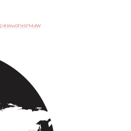
ect-2/#.Ww0FttSFMdW