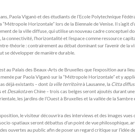
x ans, Paola Viganò et des étudiants de l’Ecole Polytechnique Fédé
a “Métropole Horizontale” lors de la Biennale de Venise. Il s’agit d’u
ent de la ville diffuse, qui utilise un nouveau cadre conceptuel don
e, la connectivité, l’horizontalité et l’espace comme ressource capit
tre-théorie : contrairement au débat dominant sur l’avenir de la ville,
ut se développer de manière durable.
’est au Palais des Beaux-Arts de Bruxelles que l’exposition aura lieu.
 menée par Paola Viganò sur la “Métropole Horizontale” et y appli
as déjà existants – dont
la ville territoire
à Lausanne, la
Citta diffus
s et
Desakota
en Chine – trois cas belges seront ajoutés durant un
ientale, les jardins de l’Ouest à Bruxelles et la vallée de la Sambre
xposition, le visiteur découvrira des interviews et des images vues d
ocio-spatiaux seront débattus d’un point de vue philosophique, art
des ouvertes au public afin de poser un regard critique sur l’idée 