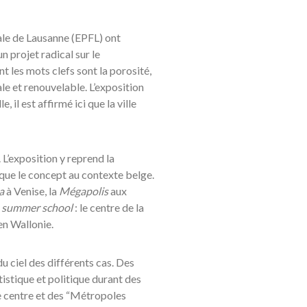
rale de Lausanne (EPFL) ont
n projet radical sur le
t les mots clefs sont la porosité,
ale et renouvelable. L’exposition
 il est affirmé ici que la ville
 L’exposition y reprend la
que le concept au contexte belge.
a
à Venise, la
Mégapolis
aux
e
summer school
: le centre de la
 en Wallonie.
u ciel des différents cas. Des
istique et politique durant des
de centre et des “Métropoles