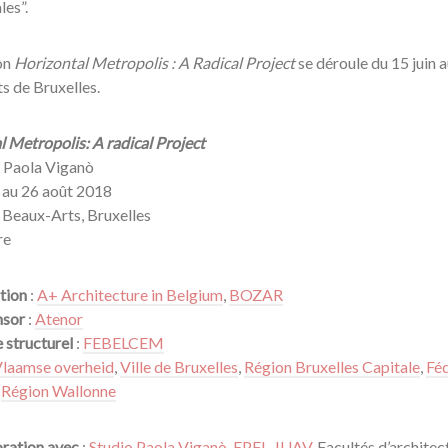
es”.
on
Horizontal Metropolis : A Radical Project
se déroule du 15 juin 
s de Bruxelles.
 Metropolis: A radical Project
: Paola Viganò
n au 26 août 2018
 Beaux-Arts, Bruxelles
re
tion
:
A+ Architecture in Belgium
,
BOZAR
nsor
:
Atenor
 structurel
:
FEBELCEM
laamse overheid
,
Ville de Bruxelles
,
Région Bruxelles Capitale
,
Féd
,
Région Wallonne
oration avec
:
Studio Paola Viganò
,
EPFL
,
IUAV
, Facultés d’archite