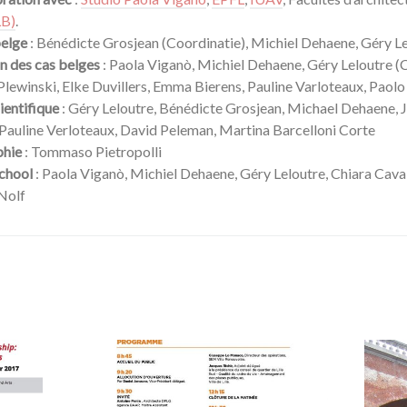
LB)
.
belge
: Bénédicte Grosjean (Coordinatie), Michiel Dehaene, Géry L
n des cas belges
:
Paola Viganò, Michiel Dehaene, Géry Leloutre (C
lewinski, Elke Duvillers, Emma Bierens, Pauline Varloteaux, Paolo
ientifique
: Géry Leloutre, Bénédicte Grosjean, Michael Dehaene, 
 Pauline Verloteaux, David Peleman, Martina Barcelloni Corte
phie
: Tommaso Pietropolli
chool
: Paola Viganò, Michiel Dehaene, Géry Leloutre, Chiara Caval
Nolf