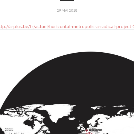
29 MAI 2018
ttp://a-plus.be/fr/actuel/horizontal-metropolis-a-radical-proj