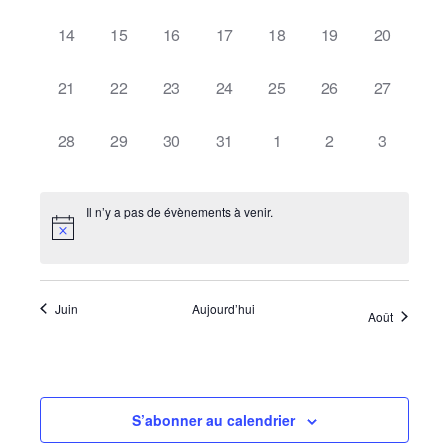
évènement,
évènement,
évènement,
évènement,
évènement,
évènement,
évènement,
0
0
0
0
0
0
0
14
15
16
17
18
19
20
évènement,
évènement,
évènement,
évènement,
évènement,
évènement,
évènement,
0
0
0
0
0
0
0
21
22
23
24
25
26
27
évènement,
évènement,
évènement,
évènement,
évènement,
évènement,
évènement,
0
0
0
0
0
0
0
28
29
30
31
1
2
3
évènement,
évènement,
évènement,
évènement,
évènement,
évènement,
évènement
Il n’y a pas de évènements à venir.
Juin
Aujourd’hui
Août
S’abonner au calendrier