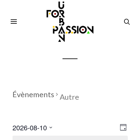
Évènements
Autre
Navig
Navig
2026-08-10
Jour
de
par
SÉLECTIONNEZ
vues