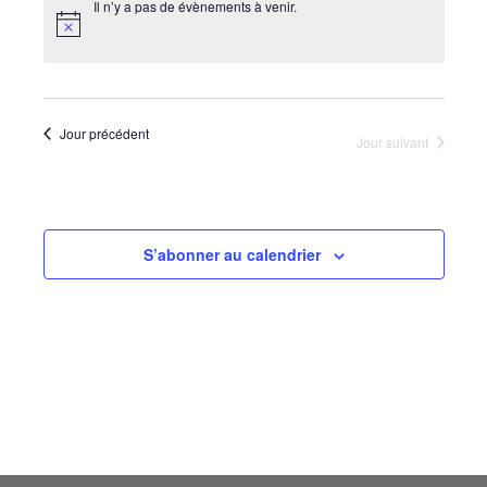
consu
UNE
Il n’y a pas de évènements à venir.
évèn
DATE.
Jour précédent
Jour suivant
S’abonner au calendrier